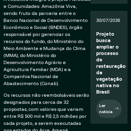
e Comunidades: Amazônia Viva,
sendo fruto da parceria entre o
Banco Nacional de Desenvolvimento
30/07/2026
Econômico e Social (BNDES), órgão
Projeto
responsável por gerenciar os
busca
recursos do fundo, do Ministério do
ampliar o
Meio Ambiente e Mudança do Clima
processo
(MMA), do Ministério do
de
Desenvolvimento Agrário e
restauração
Agricultura Familiar (MDA) e a
da
Companhia Nacional de
vegetação
Abastecimento (Conab).
nativa no
Brasil
Os recursos não reembolsáveis serão
designados para cerca de 32
Ler
propostas, com valores que variam
notícia
entre R$ 500 mil e R$ 2,5 milhões por
cada projeto, a serem executadas
nos estados do Acre, Amapá,