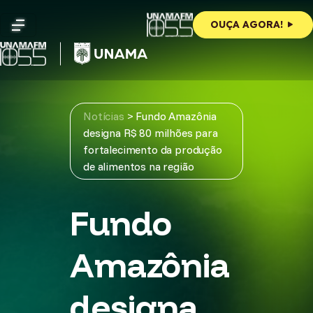
Skip
to
OUÇA AGORA!
content
Notícias
>
Fundo Amazônia
designa R$ 80 milhões para
fortalecimento da produção
de alimentos na região
Fundo
Amazônia
designa