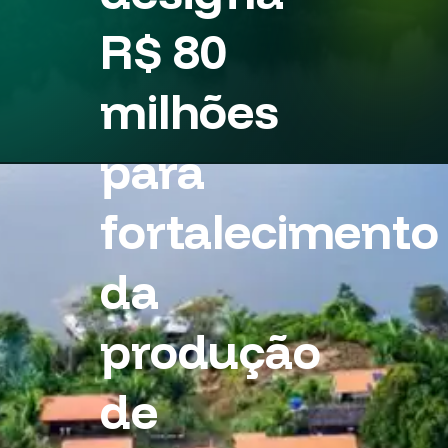
R$ 80
milhões
para
fortalecimento
da
produção
de