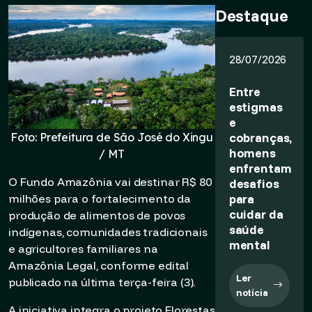
Destaque
28/07/2026
Entre
estigmas
e
cobranças,
Foto: Prefeitura de São José do Xingu
homens
/ MT
enfrentam
O Fundo Amazônia vai destinar R$ 80
desafios
para
milhões para o fortalecimento da
cuidar da
produção de alimentos de povos
saúde
indígenas, comunidades tradicionais
mental
e agricultores familiares na
Amazônia Legal, conforme edital
Ler
publicado na última terça-feira (3).
notícia
A iniciativa integra o projeto Florestas