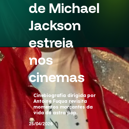
de Michael
Jackson
estreia
nos
cinemas
Cinebiografia dirigida por
Antoine Fuqua revisita
momentos marcantes da
vida do astro pop.
25/04/2026