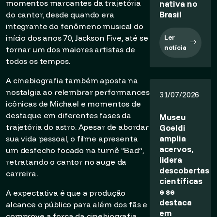
momentos marcantes da trajetória
nativa no
Brasil
do cantor, desde quando era
integrante do fenômeno musical do
início dos anos 70, Jackson Five, até se
Ler
notícia
tornar um dos maiores artistas de
todos os tempos.
A cinebiografia também aposta na
nostalgia ao relembrar performances
31/07/2026
icônicas de Michael e momentos de
destaque em diferentes fases da
Museu
trajetória do astro. Apesar de abordar
Goeldi
amplia
sua vida pessoal, o filme apresenta
acervos,
um desfecho focado na turnê “Bad”,
lidera
retratando o cantor no auge da
descobertas
carreira.
científicas
e se
A expectativa é que a produção
destaca
alcance o público para além dos fãs e
em
comprove a força da cinebiografia