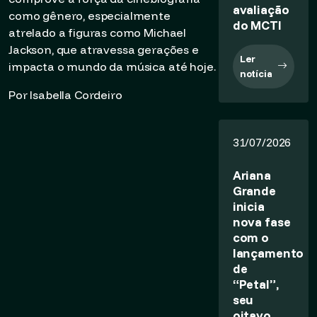
avaliação
como gênero, especialmente
do MCTI
atrelado a figuras como Michael
Jackson, que atravessa gerações e
Ler
impacta o mundo da música até hoje.
notícia
Por Isabella Cordeiro
31/07/2026
Ariana
Grande
inicia
nova fase
com o
lançamento
de
“Petal”,
seu
oitavo