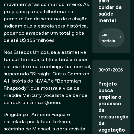
para
movimenta fãs do mundo inteiro. As
cuidar da
projeções para a bilheteria no
saúde
primeiro fim de semana de exibição
mental
indicam que a estreia será histórica,
podendo arrecadar um total global
Ler
de até U$ 155 milhões.
notícia
Nos Estados Unidos, se a estimativa
for confirmada, o filme terá a maior
estreia de uma cinebiografia musical,
30/07/2026
superando “Straight Outta Compton:
A História do N.W.A.” e “Bohemian
Projeto
Rhapsody”, que mostra a vida de
busca
Freddie Mercury, vocalista da banda
ampliar o
de rock britânica Queen.
processo
de
Dirigida por Antoine Fuqua e
restauração
estrelada por Jafaar Jackson,
da
sobrinho de Michael, a obra revisita
vegetação