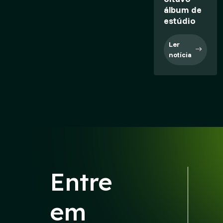
álbum de
estúdio
Ler
notícia
Entre
em