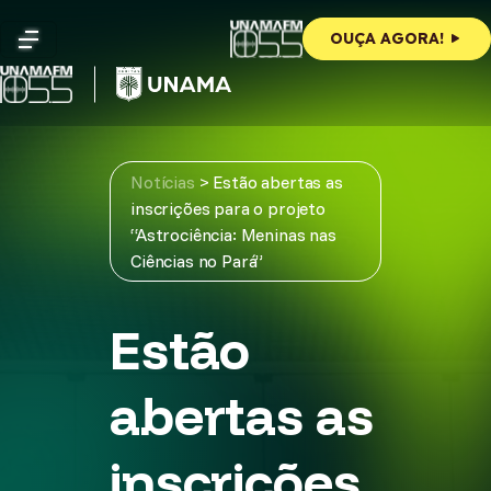
Skip
to
OUÇA AGORA!
content
Notícias
>
Estão abertas as
inscrições para o projeto
“Astrociência: Meninas nas
Ciências no Pará”
Estão
abertas as
inscrições