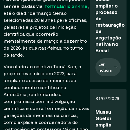
ampliar o
ser realizadas via
formulário on-line
,
processo
até o dia 1º de março. Serão
de
selecionadas 20 alunas para oficinas,
restauração
palestras e projetos de iniciação
da
científica que ocorrerão
vegetação
mensalmente de março a dezembro
nativa no
de 2026, às quartas-feiras, no turno
Brasil
da tarde.
Ler
Vinculado ao coletivo Tainá-Kan, o
notícia
projeto teve início em 2023, para
ampliar o acesso de meninas ao
conhecimento científico na
Amazônia, reafirmando o
31/07/2026
compromisso com a divulgação
científica e com a formação de novas
Museu
gerações de meninas na ciência,
Goeldi
como explica a coordenadora do
amplia
“Astrociência”, professora Vânia Lobo.