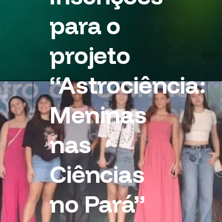
para o
projeto
“Astrociência:
Meninas
nas
Ciências
no Pará”