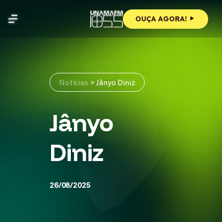
Skip
to
OUÇA AGORA!
content
Notícias
>
Jânyo Diniz
Jânyo
Diniz
26/08/2025