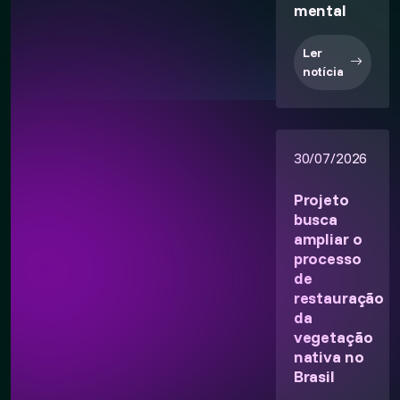
mental
Ler
notícia
30/07/2026
Projeto
busca
ampliar o
processo
de
restauração
da
vegetação
nativa no
Brasil