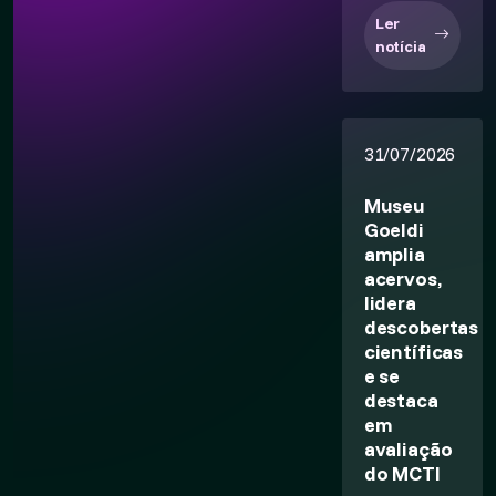
Ler
notícia
31/07/2026
Museu
Goeldi
amplia
acervos,
lidera
descobertas
científicas
e se
destaca
em
avaliação
do MCTI