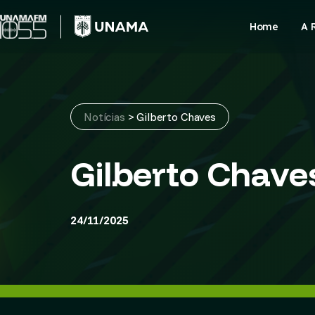
Skip
to
Home
A 
content
Notícias
>
Gilberto Chaves
Gilberto Chave
24/11/2025