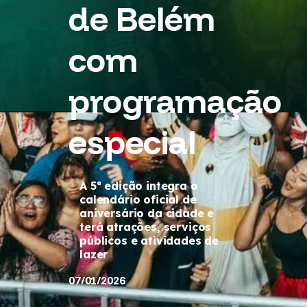
de Belém
com
programação
especial
A 5ª edição integra o
calendário oficial de
aniversário da cidade e
terá atrações, serviços
públicos e atividades de
lazer
07/01/2026