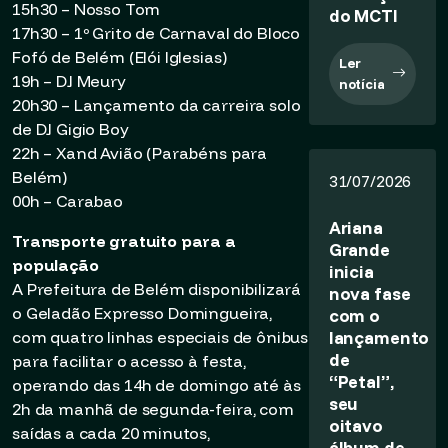
15h30 – Nosso Tom
do MCTI
17h30 – 1º Grito de Carnaval do Bloco
Fofó de Belém (Elói Iglesias)
Ler
19h – DJ Meury
notícia
20h30 – Lançamento da carreira solo
de DJ Gigio Boy
22h – Xand Avião (Parabéns para
Belém)
31/07/2026
00h – Carabao
Ariana
Transporte gratuito para a
Grande
população
inicia
A Prefeitura de Belém disponibilizará
nova fase
o Geladão Expresso Domingueira,
com o
lançamento
com quatro linhas especiais de ônibus
de
para facilitar o acesso à festa,
“Petal”,
operando das 14h de domingo até às
seu
2h da manhã de segunda-feira, com
oitavo
saídas a cada 20 minutos,
álbum de