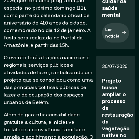
2026, que terá uma programação
cuidar da
saúde
especial no próximo domingo (11),
mental
como parte do calendário oficial de
aniversário de 410 anos da cidade,
Ler
comemorado no dia 12 de janeiro. A
notícia
festa será realizada no Portal da
Amazônia, a partir das 15h.
O evento terá atrações nacionais e
regionais, serviços públicos e
30/07/2026
atividades de lazer, simbolizando um
projeto que se consolidou como uma
Projeto
busca
das principais políticas públicas de
ampliar o
lazer e de ocupação dos espaços
processo
urbanos de Belém.
de
restauração
Além de garantir acessibilidade
da
gratuita à cultura, a iniciativa
vegetação
fortalece a convivência familiar e
nativa no
amplia o acolhimento à população. O