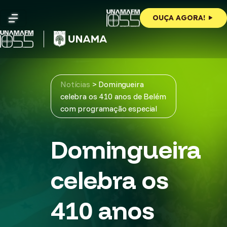
Skip
to
OUÇA AGORA!
content
Notícias
>
Domingueira
celebra os 410 anos de Belém
com programação especial
Domingueira
celebra os
410 anos