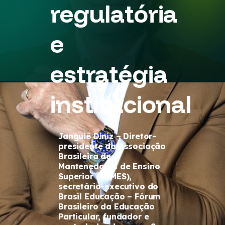
regulatória
e
estratégia
institucional
Janguiê Diniz – Diretor-
presidente da Associação
Brasileira de
Mantenedoras de Ensino
Superior (ABMES),
secretário-executivo do
Brasil Educação – Fórum
Brasileiro da Educação
Particular, fundador e