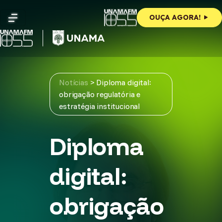
Skip
to
OUÇA AGORA!
content
Notícias
>
Diploma digital:
obrigação regulatória e
estratégia institucional
Diploma
digital:
obrigação