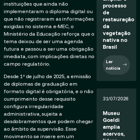
instituições que ainda não
processo
implementaram o diploma digital ou
de
restauração
que não registraram as informações
da
exigidas no sistema e-MEC, o
vegetação
Ministério da Educação reforça que o
nativa no
tema deixou de ser uma agenda
Brasil
futura e passou a ser uma obrigação
imediata, com implicações diretas no
Ler
campo regulatório.
notícia
Desde 1º de julho de 2025, a emissão
de diplomas de graduação em
formato digital é obrigatória, e o não
31/07/2026
cumprimento desse requisito
configura irregularidade
Museu
administrativa, sujeita a
Goeldi
desdobramentos que podem chegar
amplia
ao âmbito da supervisão. Esse
acervos,
movimento se insere em um