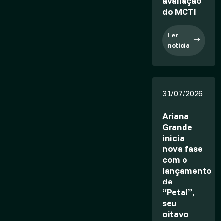
avaliação
do MCTI
Ler
notícia
31/07/2026
Ariana
Grande
inicia
nova fase
com o
lançamento
de
“Petal”,
seu
oitavo