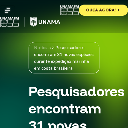
Skip
to
OUÇA AGORA!
content
Notícias
>
Pesquisadores
encontram 31 novas espécies
durante expedição marinha
em costa brasileira
Pesquisadores
encontram
31 novas