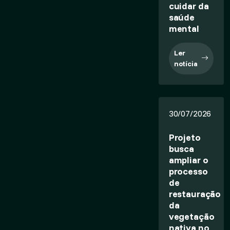
cuidar da
saúde
mental
Ler
notícia
30/07/2026
Projeto
busca
ampliar o
processo
de
restauração
da
vegetação
nativa no