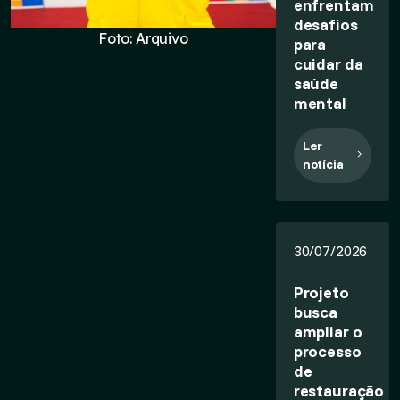
enfrentam
desafios
Foto: Arquivo
para
cuidar da
saúde
mental
Ler
notícia
30/07/2026
Projeto
busca
ampliar o
processo
de
restauração