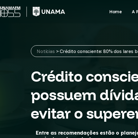
Skip
to
Home
A 
content
Notícias
>
Crédito consciente: 80% dos lares b
Crédito conscie
possuem dívida
evitar o super
Entre as recomendações estão o planej