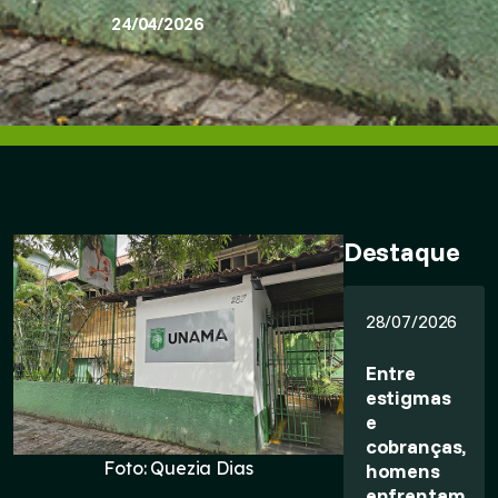
24/04/2026
Destaque
28/07/2026
Entre
estigmas
e
cobranças,
Foto: Quezia Dias
homens
enfrentam