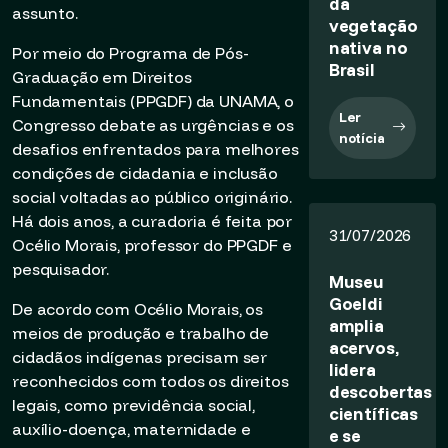
da
assunto.
vegetação
nativa no
Por meio do Programa de Pós-
Brasil
Graduação em Direitos
Fundamentais (PPGDF) da UNAMA, o
Ler
Congresso debate as urgências e os
notícia
desafios enfrentados para melhores
condições de cidadania e inclusão
social voltadas ao público originário.
Há dois anos, a curadoria é feita por
31/07/2026
Océlio Morais, professor do PPGDF e
pesquisador.
Museu
Goeldi
De acordo com Océlio Morais, os
amplia
meios de produção e trabalho de
acervos,
cidadãos indígenas precisam ser
lidera
reconhecidos com todos os direitos
descobertas
legais, como previdência social,
científicas
auxílio-doença, maternidade e
e se