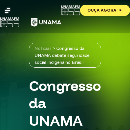
Skip
to
OUÇA AGORA!
content
Notícias
>
Congresso da
UNAMA debate seguridade
social indígena no Brasil
Congresso
da
UNAMA