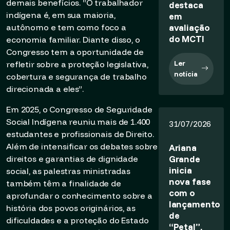
demais benefícios. “O trabalhador
destaca
indígena é, em sua maioria,
em
avaliação
autônomo e tem como foco a
do MCTI
economia familiar. Diante disso, o
Congresso tem a oportunidade de
Ler
refletir sobre a proteção legislativa,
notícia
cobertura e segurança de trabalho
direcionada a eles”.
Em 2025, o Congresso de Seguridade
Social Indígena reuniu mais de 1.400
31/07/2026
estudantes e profissionais de Direito.
Além de intensificar os debates sobre
Ariana
Grande
direitos e garantias de dignidade
inicia
social, as palestras ministradas
nova fase
também têm a finalidade de
com o
aprofundar o conhecimento sobre a
lançamento
história dos povos originários, as
de
dificuldades e a proteção do Estado
“Petal”,