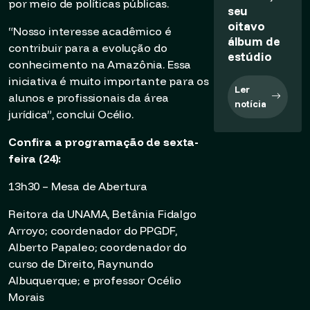
por meio de políticas públicas.
seu
oitavo
“Nosso interesse acadêmico é
álbum de
contribuir para a evolução do
estúdio
conhecimento na Amazônia. Essa
iniciativa é muito importante para os
Ler
alunos e profissionais da área
notícia
jurídica”, conclui Océlio.
Confira a programação de sexta-
feira (24):
13h30 – Mesa de Abertura
Reitora da UNAMA, Betânia Fidalgo
Arroyo; coordenador do PPGDF,
Alberto Papaleo; coordenador do
curso de Direito, Raynundo
Albuquerque; e professor Océlio
Morais