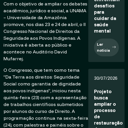
Com o objetivo de ampliar os debates
desafios
acadêmico, jurídico e social, a UNAMA
para
– Universidade da Amazônia
cuidar da
saúde
promove, nos dias 23 e 24 de abril, o II
mental
Congresso Nacional de Direitos da
Seguridade aos Povos Indígenas. A
Ler
iniciativa é aberta ao público e
notícia
acontece no Auditório David
Mufarrej.
O Congresso, que tem como tema
“Da Terra aos direitos: Seguridade
30/07/2026
Social como garantia de dignidade
aos povos indígenas”, iniciou nesta
Projeto
busca
quinta-feira (23) com a apresentação
ampliar o
de trabalhos científicos submetidos
processo
por alunos do curso de Direito. A
de
programação continua na sexta-feira
restauração
(24), com palestras e painéis sobre o