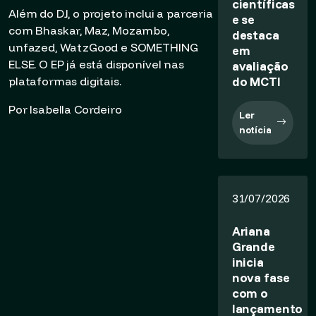
científicas
Além do DJ, o projeto inclui a parceria
e se
com Bhaskar, Maz, Mozambo,
destaca
unfazed, WatzGood e SOMETHING
em
ELSE. O EP já está disponível nas
avaliação
do MCTI
plataformas digitais.
Por Isabella Cordeiro
Ler
notícia
31/07/2026
Ariana
Grande
inicia
nova fase
com o
lançamento