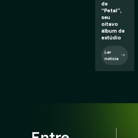
de
“Petal”,
seu
oitavo
álbum de
estúdio
Ler
notícia
Entre