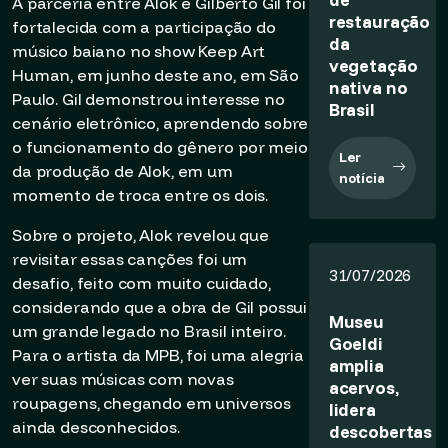
A parceria entre Alok e Gilberto Gil foi
restauração
fortalecida com a participação do
da
músico baiano no show Keep Art
vegetação
Human, em junho deste ano, em São
nativa no
Paulo. Gil demonstrou interesse no
Brasil
cenário eletrônico, aprendendo sobre
o funcionamento do gênero por meio
Ler
da produção de Alok, em um
notícia
momento de troca entre os dois.
Sobre o projeto, Alok revelou que
revisitar essas canções foi um
31/07/2026
desafio, feito com muito cuidado,
considerando que a obra de Gil possui
Museu
um grande legado no Brasil inteiro.
Goeldi
Para o artista da MPB, foi uma alegria
amplia
ver suas músicas com novas
acervos,
roupagens, chegando em universos
lidera
ainda desconhecidos.
descobertas