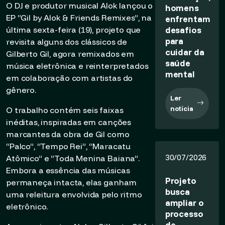
O DJ e produtor musical Alok lançou o
homens
EP “Gil by Alok & Friends Remixes”, na
enfrentam
desafios
última sexta-feira (19), projeto que
para
revisita alguns dos clássicos de
cuidar da
Gilberto Gil, agora remixados em
saúde
música eletrônica e reinterpretados
mental
em colaboração com artistas do
gênero.
Ler
notícia
O trabalho contém seis faixas
inéditas, inspiradas em canções
marcantes da obra de Gil como
“Palco”, “Tempo Rei”, “Maracatu
30/07/2026
Atômico” e “Toda Menina Baiana”.
Embora a essência das músicas
Projeto
permaneça intacta, elas ganham
busca
uma releitura envolvida pelo ritmo
ampliar o
eletrônico.
processo
de