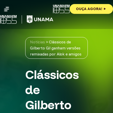
Skip
to
OUÇA AGORA!
content
Notícias
>
Clássicos de
Gilberto Gil ganham versões
remixadas por Alok e amigos
Clássicos
de
Gilberto