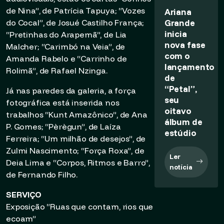
de Nina”, de Patrícia Tapuya; “Vozes
Ariana
Grande
do Cocal”, de Josué Castilho França;
inicia
“Pretinhas do Arapemã”, de Lia
nova fase
Malcher; “Carimbó na Veia”, de
com o
Amanda Rabelo e “Carrinho de
lançamento
Rolimã”, de Rafael Nzinga.
de
“Petal”,
Já nas paredes da galeria, a força
seu
fotográfica está inserida nos
oitavo
trabalhos “Kunt Amazônico”, de Ana
álbum de
P. Gomes; “Pèrègun”, de Laíza
estúdio
Ferreira; “Um milhão de desejos”, de
Zulmi Nascimento; “Força Roxa”, de
Ler
Deia Lima e “Corpos, Ritmos e Barro”,
notícia
de Fernando Filho.
SERVIÇO
Exposição “Ruas que contam, rios que
ecoam”