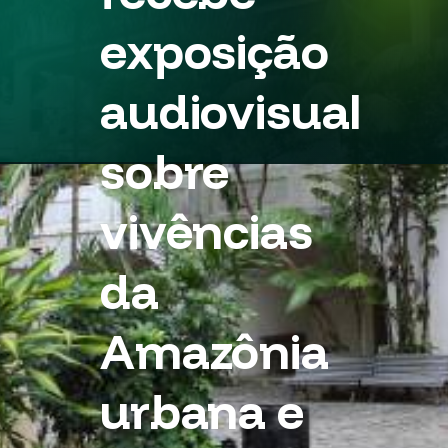
exposição
audiovisual
sobre
vivências
da
Amazônia
urbana e