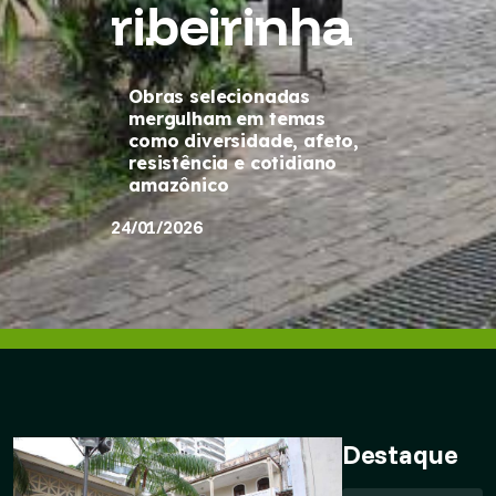
ribeirinha
Obras selecionadas
mergulham em temas
como diversidade, afeto,
resistência e cotidiano
amazônico
24/01/2026
Destaque