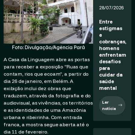
28/07/2026
Entre
estigmas
e
cobranças,
Foto: Divulgação/Agência Pará
homens
enfrentam
A Casa da Linguagem abre as portas
desafios
para receber a exposição “Ruas que
para
contam, rios que ecoam”, a partir do
cuidar da
saúde
dia 26 de janeiro, em Belém. A
mental
exibição inclui dez obras que
traduzem, através da fotografia e do
Ler
audiovisual, as vivências, os territórios
notícia
e as identidades de uma Amazônia
urbana e ribeirinha. Com entrada
franca, a mostra segue aberta até o
dia 11 de fevereiro.