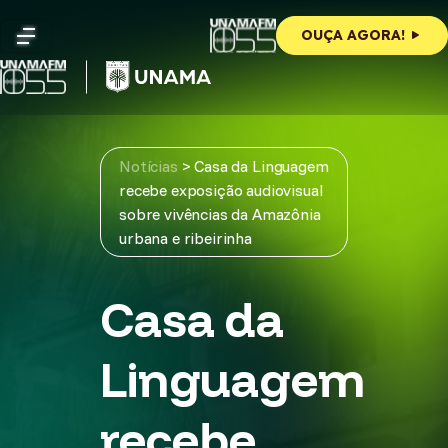
Skip
to
OUÇA AGORA!
content
Notícias
>
Casa da Linguagem
recebe exposição audiovisual
sobre vivências da Amazônia
urbana e ribeirinha
Casa da
Linguagem
recebe