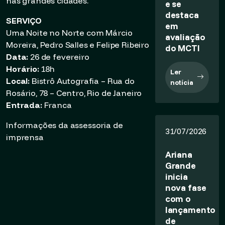
nas grandes cidades.
e se
destaca
SERVIÇO
em
Uma Noite no Norte com Márcio
avaliação
Moreira, Pedro Salles e Felipe Ribeiro
do MCTI
Data:
26 de fevereiro
Horário:
18h
Ler
Local:
Bistrô Autografia – Rua do
notícia
Rosário, 78 – Centro, Rio de Janeiro
Entrada:
Franca
Informações da assessoria de
31/07/2026
imprensa
Ariana
Grande
inicia
nova fase
com o
lançamento
de