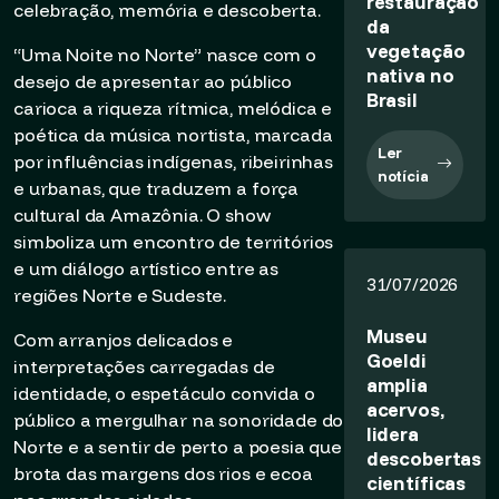
restauração
celebração, memória e descoberta.
da
vegetação
“Uma Noite no Norte” nasce com o
nativa no
desejo de apresentar ao público
Brasil
carioca a riqueza rítmica, melódica e
poética da música nortista, marcada
Ler
por influências indígenas, ribeirinhas
notícia
e urbanas, que traduzem a força
cultural da Amazônia. O show
simboliza um encontro de territórios
e um diálogo artístico entre as
31/07/2026
regiões Norte e Sudeste.
Museu
Com arranjos delicados e
Goeldi
interpretações carregadas de
amplia
identidade, o espetáculo convida o
acervos,
público a mergulhar na sonoridade do
lidera
Norte e a sentir de perto a poesia que
descobertas
brota das margens dos rios e ecoa
científicas