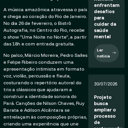
enfrentam
A música amazônica atravessa o país
desafios
e chega ao coração do Rio de Janeiro.
para
No dia 26 de fevereiro, o Bistrô
cuidar da
saúde
Autografia, no Centro do Rio, recebe
mental
o show “Uma Noite no Norte”, a partir
das 18h e com entrada gratuita.
Ler
No palco, Márcio Moreira, Pedro Salles
notícia
e Felipe Ribeiro conduzem uma
apresentação intimista em formato
voz, violão, percussão e flauta,
costurando o repertório autoral do
30/07/2026
trio a clássicos que ajudaram a
construir a identidade sonora do
Projeto
busca
Pará. Canções de Nilson Chaves, Ruy
ampliar o
Barata e Adilson Alcântara se
processo
entrelaçam às composições próprias,
de
criando uma experiência que une