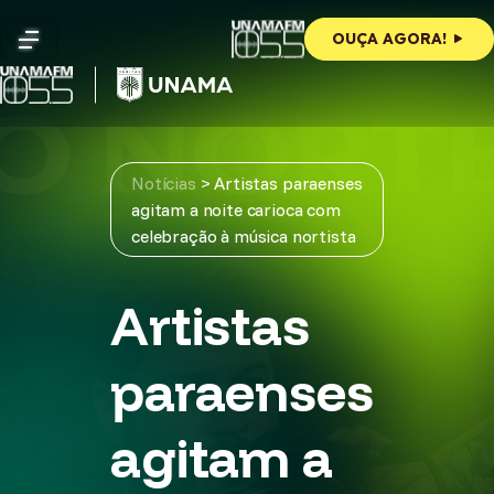
Skip
to
OUÇA AGORA!
content
Notícias
>
Artistas paraenses
agitam a noite carioca com
celebração à música nortista
Artistas
paraenses
agitam a