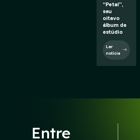
“Petal”,
seu
oitavo
álbum de
estúdio
Ler
notícia
Entre