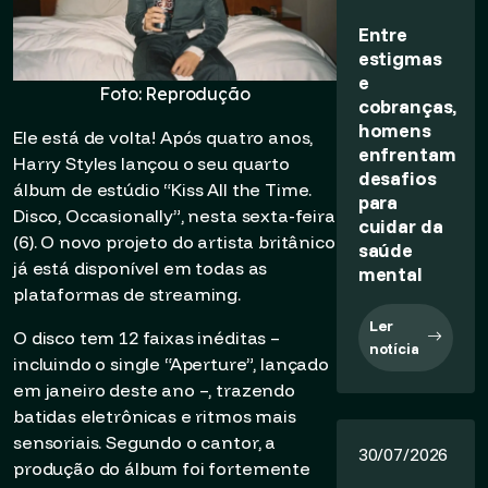
Entre
estigmas
e
Foto: Reprodução
cobranças,
homens
Ele está de volta! Após quatro anos,
enfrentam
Harry Styles lançou o seu quarto
desafios
álbum de estúdio “Kiss All the Time.
para
Disco, Occasionally”, nesta sexta-feira
cuidar da
(6). O novo projeto do artista britânico
saúde
já está disponível em todas as
mental
plataformas de streaming.
Ler
O disco tem 12 faixas inéditas –
notícia
incluindo o single “Aperture”, lançado
em janeiro deste ano –, trazendo
batidas eletrônicas e ritmos mais
sensoriais. Segundo o cantor, a
30/07/2026
produção do álbum foi fortemente