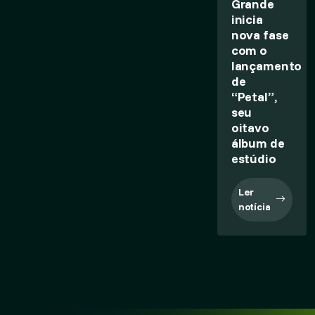
Grande
inicia
nova fase
com o
lançamento
de
“Petal”,
seu
oitavo
álbum de
estúdio
Ler
notícia