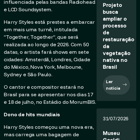
influenciada pelas bandas Radiohead
Projeto
e LCD Soundsystem.
busca
ampliar o
Harry Styles está prestes a embarcar
processo
em mais uma turnê, intitulada
de
“Together, Together”, que será
restauração
realizada ao longo de 2026. Com 50
da
datas, o artista fará shows em sete
vegetação
cidades: Amsterdã, Londres, Cidade
nativa no
Brasil
do México, Nova York, Melboune,
Sydney e São Paulo.
Ler
O cantor e compositor estará no
notícia
Brasil para se apresentar nos dias 17
e 18 de julho, no Estádio do MorumBIS.
Dono de hits mundiais
31/07/2026
Harry Styles começou uma nova era,
Museu
mas carrega uma bagagem de
Goeldi