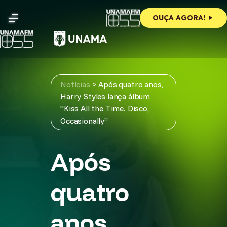
Skip
to
OUÇA AGORA!
content
Notícias
>
Após quatro anos,
Harry Styles lança álbum
“Kiss All the Time. Disco,
Occasionally”
Após
quatro
anos,