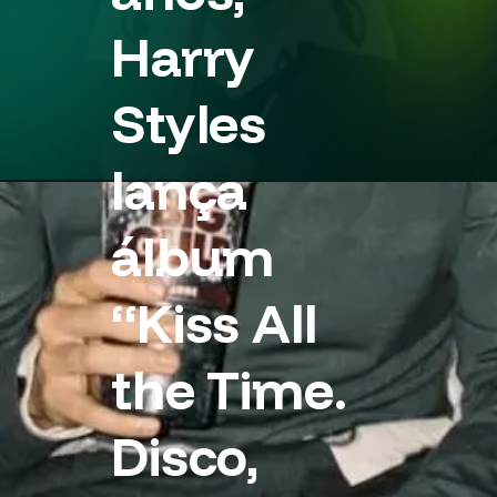
Harry
Styles
lança
álbum
“Kiss All
the Time.
Disco,