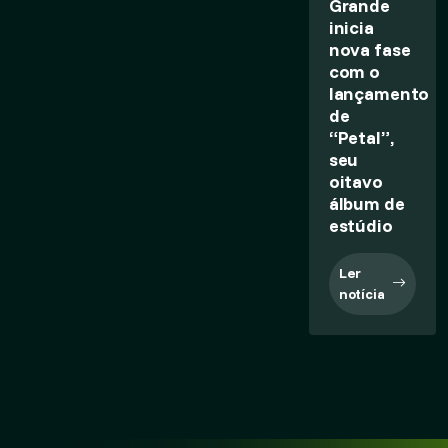
Grande
inicia
nova fase
com o
lançamento
de
“Petal”,
seu
oitavo
álbum de
estúdio
Ler
notícia