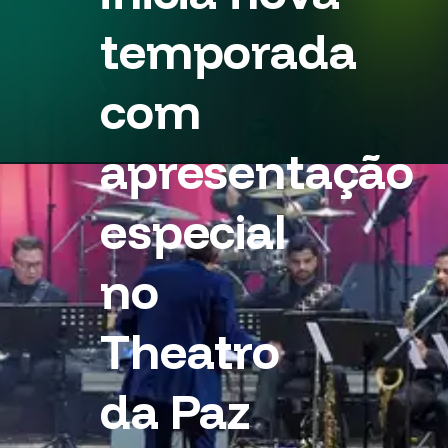
temporada
com
apresentação
especial
no
Theatro
da Paz