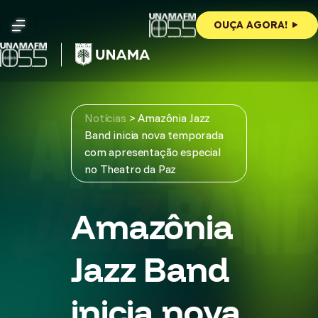
Skip
to
OUÇA AGORA!
content
Notícias
>
Amazônia Jazz
Band inicia nova temporada
com apresentação especial
no Theatro da Paz
Amazônia
Jazz Band
inicia nova