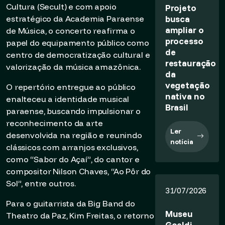
Cultura (Secult) e com apoio
Projeto
busca
estratégico da Academia Paraense
ampliar o
de Música, o concerto reafirma o
processo
papel do equipamento público como
de
centro de democratização cultural e
restauração
valorização da música amazônica.
da
vegetação
O repertório entregue ao público
nativa no
enalteceu a identidade musical
Brasil
paraense, buscando impulsionar o
reconhecimento da arte
Ler
desenvolvida na região e reunindo
notícia
clássicos com arranjos exclusivos,
como “Sabor do Açaí”, do cantor e
compositor Nilson Chaves, “Ao Pôr do
Sol”, entre outros.
31/07/2026
Para o guitarrista da Big Band do
Museu
Theatro da Paz, Kim Freitas, o retorno
Goeldi