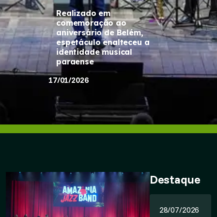
Realizado em
comemoração ao
aniversário de Belém,
espetáculo enalteceu a
identidade musical
paraense
17/01/2026
Destaque
28/07/2026