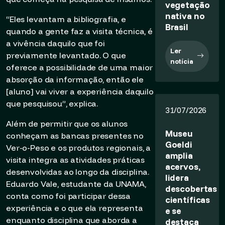
vegetação
nativa no
“Eles levantam a bibliografia, e
Brasil
quando a gente faz a visita técnica, é
a vivência daquilo que foi
Ler
previamente levantado. O que
notícia
oferece a possibilidade de uma maior
absorção da informação, então ele
[aluno] vai viver a experiência daquilo
que pesquisou”, explica.
31/07/2026
Além de permitir que os alunos
Museu
conheçam as bancas presentes no
Goeldi
Ver-o-Peso e os produtos regionais, a
amplia
visita integra as atividades práticas
acervos,
desenvolvidas ao longo da disciplina.
lidera
Eduardo Vale, estudante da UNAMA,
descobertas
conta como foi participar dessa
científicas
experiência e o que ela representa
e se
enquanto disciplina que aborda a
destaca