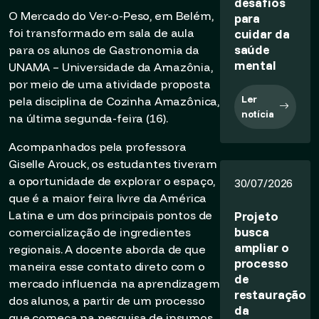
desafios
O Mercado do Ver-o-Peso, em Belém,
para
foi transformado em sala de aula
cuidar da
saúde
para os alunos de Gastronomia da
mental
UNAMA – Universidade da Amazônia,
por meio de uma atividade proposta
Ler
pela disciplina de Cozinha Amazônica,
notícia
na última segunda-feira (16).
Acompanhados pela professora
Giselle Arouck, os estudantes tiveram
a oportunidade de explorar o espaço,
30/07/2026
que é a maior feira livre da América
Latina e um dos principais pontos de
Projeto
busca
comercialização de ingredientes
ampliar o
regionais. A docente aborda de que
processo
maneira esse contato direto com o
de
mercado influencia na aprendizagem
restauração
dos alunos, a partir de um processo
da
que começa na pesquisa de insumos.