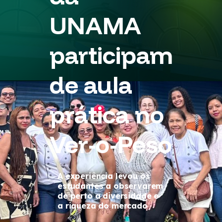
UNAMA
participam
de aula
prática no
Ver-o-Peso
A experiência levou os
estudantes a observarem
de perto a diversidade e
a riqueza do mercado