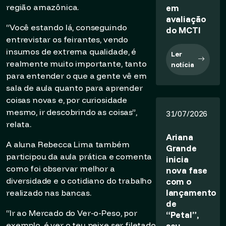
região amazônica.
em
avaliação
“Você estando lá, conseguindo
do MCTI
entrevistar os feirantes, vendo
insumos de extrema qualidade, é
Ler
realmente muito importante, tanto
notícia
para entender o que a gente vê em
sala de aula quanto para aprender
coisas novas e, por curiosidade
mesmo, ir descobrindo as coisas”,
31/07/2026
relata.
Ariana
A aluna Rebecca Lima também
Grande
participou da aula prática e comenta
inicia
como foi observar melhor a
nova fase
diversidade e o cotidiano do trabalho
com o
lançamento
realizado nas bancas.
de
“Ir ao Mercado do Ver-o-Peso, por
“Petal”,
exemplo, é ver o teu peixe ser filetado
seu