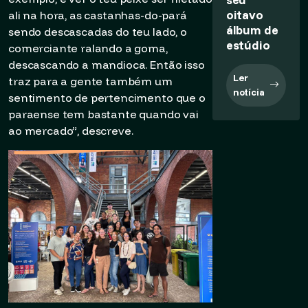
oitavo
ali na hora, as castanhas-do-pará
álbum de
sendo descascadas do teu lado, o
estúdio
comerciante ralando a goma,
descascando a mandioca. Então isso
Ler
traz para a gente também um
notícia
sentimento de pertencimento que o
paraense tem bastante quando vai
ao mercado”, descreve.