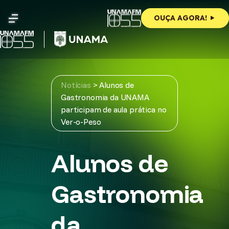
Skip
to
OUÇA AGORA!
content
Notícias
>
Alunos de
Gastronomia da UNAMA
participam de aula prática no
Ver-o-Peso
Alunos de
Gastronomia
da