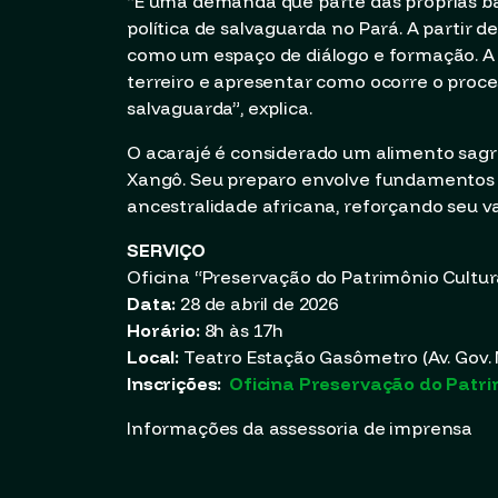
“É uma demanda que parte das próprias b
política de salvaguarda no Pará. A partir 
como um espaço de diálogo e formação. A
terreiro e apresentar como ocorre o proc
salvaguarda”, explica.
O acarajé é considerado um alimento sagra
Xangô. Seu preparo envolve fundamentos rel
ancestralidade africana, reforçando seu val
SERVIÇO
Oficina “Preservação do Patrimônio Cultur
Data:
28 de abril de 2026
Horário:
8h às 17h
Local:
Teatro Estação Gasômetro (Av. Gov. 
Inscrições:
Oficina Preservação do Patri
Informações da assessoria de imprensa