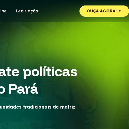
ipe
Legislação
OUÇA AGORA!
te políticas
o Pará
munidades tradicionais de matriz