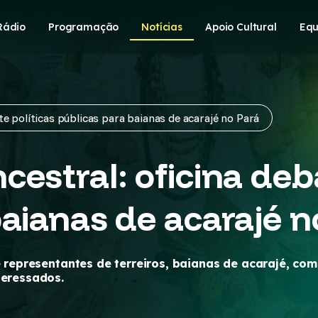
Rádio
Programação
Notícias
Apoio Cultural
Equ
e políticas públicas para baianas de acarajé no Pará
estral: oficina deba
baianas de acarajé n
 e representantes de terreiros, baianas de acarajé, co
teressados.