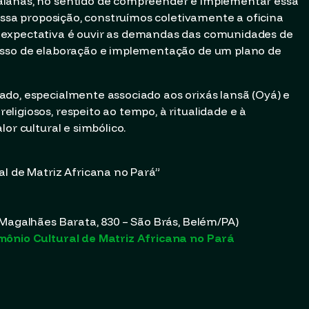
aianas, no sentido de compreender e implementar essa
dessa proposição, construímos coletivamente a oficina
 expectativa é ouvir as demandas das comunidades de
esso de elaboração e implementação de um plano de
do, especialmente associado aos orixás Iansã (Oyá) e
igiosos, respeito ao tempo, à ritualidade e à
or cultural e simbólico.
al de Matriz Africana no Pará”
Magalhães Barata, 830 – São Brás, Belém/PA)
mônio Cultural de Matriz Africana no Pará