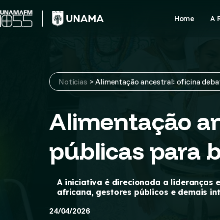
Skip
to
Home
A 
content
Notícias
>
Alimentação ancestral: oficina debat
Alimentação anc
públicas para 
A iniciativa é direcionada a lideranças
africana, gestores públicos e demais in
24/04/2026