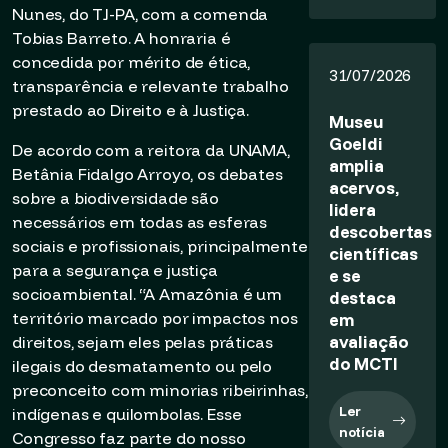
Nunes, do TJ-PA, com a comenda
Tobias Barreto. A honraria é
concedida por mérito de ética,
31/07/2026
transparência e relevante trabalho
prestado ao Direito e à Justiça.
Museu
Goeldi
De acordo com a reitora da UNAMA,
amplia
Betânia Fidalgo Arroyo, os debates
acervos,
sobre a biodiversidade são
lidera
necessários em todas as esferas
descobertas
sociais e profissionais, principalmente
científicas
para a segurança e justiça
e se
socioambiental. “A Amazônia é um
destaca
território marcado por impactos nos
em
avaliação
direitos, sejam eles pelas práticas
do MCTI
ilegais do desmatamento ou pelo
preconceito com minorias ribeirinhas,
Ler
indígenas e quilombolas. Esse
notícia
Congresso faz parte do nosso