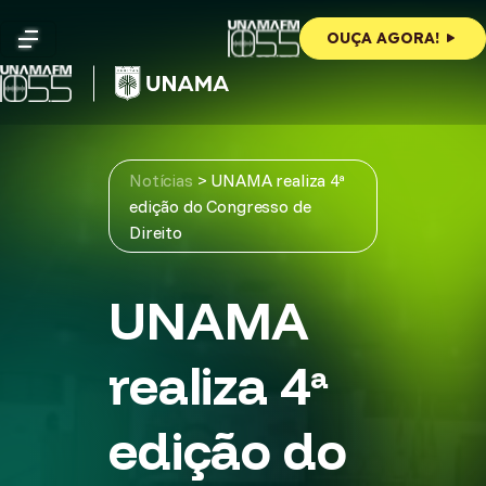
Skip
to
OUÇA AGORA!
content
Notícias
>
UNAMA realiza 4ª
edição do Congresso de
Direito
UNAMA
realiza 4ª
edição do