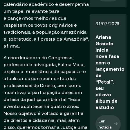
calendário acadêmico e desempenha
um papel relevante para
alcançarmos melhorias que
31/07/2026
respeitem os povos originários e
tradicionais, a população amazônida
Ariana
e, sobretudo, a floresta da Amazônia”,
Grande
afirma.
inicia
nova fase
A coordenadora do Congresso,
com o
professora e advogada, Eulina Maia,
lançamento
explica a importância de capacitar e
de
atualizar os conhecimentos dos
“Petal”,
profissionais de Direito, bem como
seu
incentivar a participação deles em
oitavo
defesa da justiça ambiental. “Esse
álbum de
evento acontece há quatro anos.
estúdio
Nosso objetivo é voltado à garantia
de direitos e cidadania, mas, além
Ler
disso, queremos tornar a Justiça uma
notícia