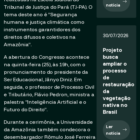
notícia
Tribunal de Justiça do Pará (TJ-PA). O
tema deste ano é “Segurança
humana e justiça climática como
instrumentos garantidores dos
30/07/2026
direitos difusos e coletivos na
Amazônia”.
Projeto
busca
A abertura do Congresso acontece
ampliar o
na quinta-feira (25), às 19h, com o
processo
pronunciamento do presidente da
de
Ser Educacional, Jânyo Diniz. Em
restauração
seguida, o professor de Processo Civil
da
e Tributário, Flávio Pedron, ministra a
vegetação
palestra “Inteligência Artificial e o
nativa no
Futuro do Direito”.
Brasil
Durante a cerimônia, a Universidade
Ler
da Amazônia também condecora o
notícia
desembargador Rômulo José Ferreira