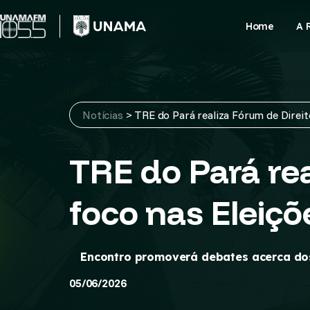
Skip
to
Home
A 
content
Notícias
>
TRE do Pará realiza Fórum de Direit
TRE do Pará rea
foco nas Eleiç
Encontro promoverá debates acerca dos 
05/06/2026