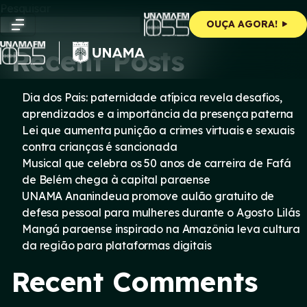
Skip
Pesquisar
to
Pesquisar
OUÇA AGORA!
content
Recent Posts
Dia dos Pais: paternidade atípica revela desafios,
aprendizados e a importância da presença paterna
Lei que aumenta punição a crimes virtuais e sexuais
contra crianças é sancionada
Musical que celebra os 50 anos de carreira de Fafá
de Belém chega à capital paraense
UNAMA Ananindeua promove aulão gratuito de
defesa pessoal para mulheres durante o Agosto Lilás
Mangá paraense inspirado na Amazônia leva cultura
da região para plataformas digitais
Recent Comments