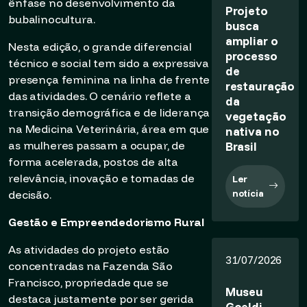
ênfase no desenvolvimento da
Projeto
bubalinocultura.
busca
ampliar o
Nesta edição, o grande diferencial
processo
técnico e social tem sido a expressiva
de
presença feminina na linha de frente
restauração
das atividades. O cenário reflete a
da
transição demográfica e de liderança
vegetação
na Medicina Veterinária, área em que
nativa no
as mulheres passam a ocupar, de
Brasil
forma acelerada, postos de alta
relevância, inovação e tomadas de
Ler
notícia
decisão.
Gestão e Empreendedorismo Rural
As atividades do projeto estão
31/07/2026
concentradas na Fazenda São
Francisco, propriedade que se
Museu
destaca justamente por ser gerida
Goeldi