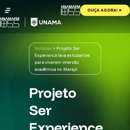
Skip
to
OUÇA AGORA!
content
Notícias
>
Projeto Ser
Experience leva estudantes
para viverem imersão
acadêmica no Marajó
Projeto
Ser
Experience