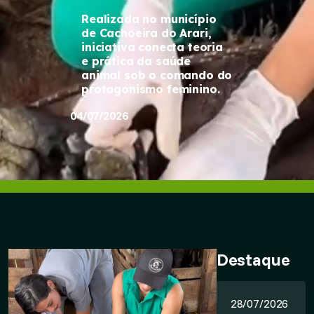
Realizada no município
de Cachoeira do Arari,
iniciativa conecta teoria
e prática da saúde
animal sob o comando do
protagonismo feminino.
04/07/2026
Destaque
28/07/2026