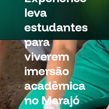
leva
estudantes
para
viverem
imersão
acadêmica
no Marajó