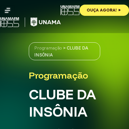
Skip
to
OUÇA AGORA!
content
Programação
>
CLUBE DA
INSÔNIA
Programação
CLUBE DA
INSÔNIA