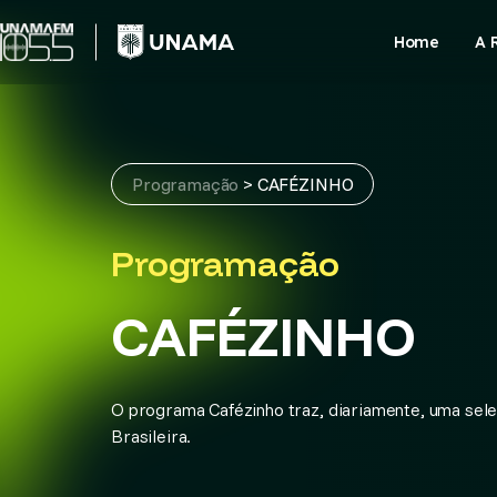
Skip
to
Home
A 
content
Programação
>
CAFÉZINHO
Programação
CAFÉZINHO
O programa Cafézinho traz, diariamente, uma sel
Brasileira.