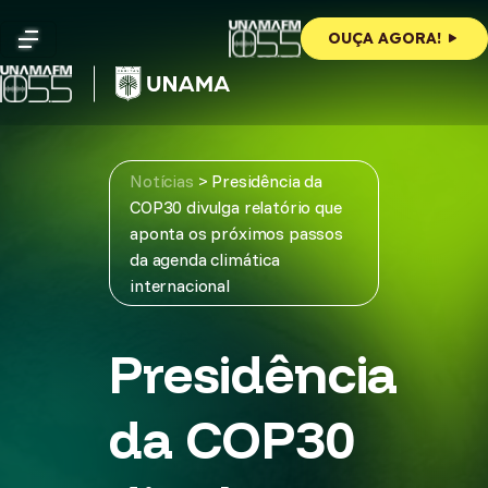
Skip
to
OUÇA AGORA!
content
Notícias
>
Presidência da
COP30 divulga relatório que
aponta os próximos passos
da agenda climática
internacional
Presidência
da COP30