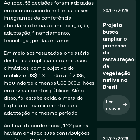
Ao todo, 56 decisões foram adotadas
em comum acordo entre os países
30/07/2026
integrantes da conferência,
Projeto
abordando temas como mitigação,
busca
adaptação, financiamento,
ampliar o
tecnologia, perdas e danos.
processo
de
Em meio aos resultados, o relatório
restauração
destaca a ampliação dos recursos
da
climáticos, com o objetivo de
vegetação
mobilizar US$ 1,3 trilhão até 2035,
nativa no
incluindo pelo menos US$ 300 bilhões
Brasil
em investimentos públicos. Além
disso, foi estabelecida a meta de
Ler
triplicar o financiamento para
notícia
adaptação no mesmo período.
Ao final da conferência, 122 países
haviam enviado suas contribuições
31/07/2026