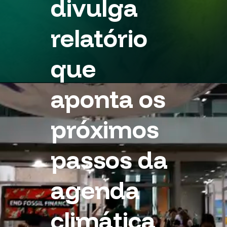
divulga
relatório
que
aponta os
próximos
passos da
agenda
climática