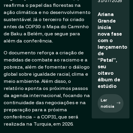
31/07/2026
reafirma o papel das florestas na
ação climática e no desenvolvimento
Ariana
sustentável. Já o terceiro foi criado
Grande
antes da COP30: o Mapa do Caminho
inicia
nova fase
de Baku a Belém, que segue para
com o
além da conferência.
lançamento
O documento reforça a criação de
de
“Petal”,
medidas de combate ao racismo e a
seu
pobreza, além de fomentar o diálogo
oitavo
global sobre igualdade racial, clima e
álbum de
meio ambiente. Além disso, o
estúdio
relatório aponta os próximos passos
da agenda internacional, focando na
Ler
continuidade das negociações e na
notícia
preparação para a próxima
conferência – a COP31, que será
realizada na Turquia, em 2026.