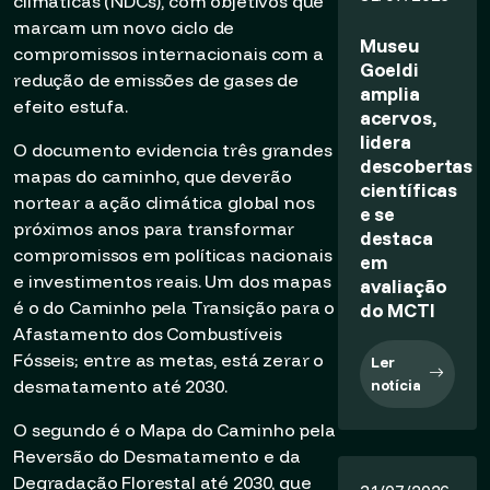
climáticas (NDCs), com objetivos que
marcam um novo ciclo de
Museu
compromissos internacionais com a
Goeldi
redução de emissões de gases de
amplia
efeito estufa.
acervos,
lidera
O documento evidencia três grandes
descobertas
mapas do caminho, que deverão
científicas
nortear a ação climática global nos
e se
próximos anos para transformar
destaca
compromissos em políticas nacionais
em
e investimentos reais. Um dos mapas
avaliação
é o do Caminho pela Transição para o
do MCTI
Afastamento dos Combustíveis
Fósseis; entre as metas, está zerar o
Ler
desmatamento até 2030.
notícia
O segundo é o Mapa do Caminho pela
Reversão do Desmatamento e da
Degradação Florestal até 2030, que