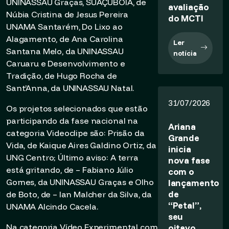
UNINASSAU Graças, SUAÇUBÓIA, de
avaliação
Núbia Cristina de Jesus Pereira
do MCTI
UNAMA Santarém, Do Lixo ao
Alagamento, de Ana Carolina
Ler
Santana Melo, da UNINASSAU
notícia
Caruaru e Desenvolvimento e
Tradição, de Hugo Rocha de
Sant’Anna, da UNINASSAU Natal.
31/07/2026
Os projetos selecionados que estão
participando da fase nacional na
Ariana
categoria Videoclipe são: Prisão da
Grande
Vida, de Kaique Aires Galdino Ortiz, da
inicia
UNG Centro; Último aviso: A terra
nova fase
está gritando, de – Fabiano Júlio
com o
Gomes, da UNINASSAU Graças e Olho
lançamento
de
de Boto, de – Ian Malcher da Silva, da
“Petal”,
UNAMA Alcindo Cacela.
seu
Na categoria Vídeo Experimental com
oitavo