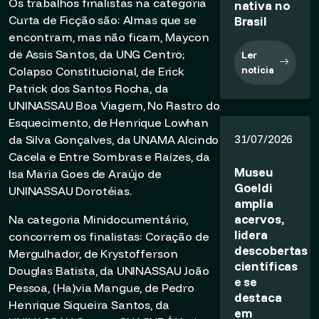
Os trabalhos finalistas na categoria
nativa no
Curta de Ficção são: Almas que se
Brasil
encontram, mas não ficam, Maycon
de Assis Santos, da UNG Centro;
Ler
notícia
Colapso Constitucional, de Erick
Patrick dos Santos Rocha, da
UNINASSAU Boa Viagem, No Rastro do
Esquecimento, de Henrique Lowhan
31/07/2026
da Silva Gonçalves, da UNAMA Alcindo
Cacela e Entre Sombras e Raízes, da
Museu
Isa Maria Goes de Araújo de
Goeldi
UNINASSAU Dorotéias.
amplia
acervos,
Na categoria Minidocumentário,
lidera
concorrem os finalistas: Coração de
descobertas
Mergulhador, de Krystofferson
científicas
Douglas Batista, da UNINASSAU João
e se
Pessoa, (Ha)via Mangue, de Pedro
destaca
Henrique Siqueira Santos, da
em