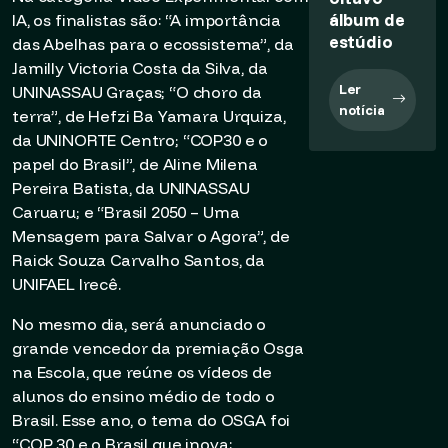
álbum de
IA, os finalistas são: “A importância
estúdio
das Abelhas para o ecossistema”, da
Jamilly Victoria Costa da Silva, da
Ler
UNINASSAU Graças; “O choro da
notícia
terra”, de Hefzi Ba Yamara Urquiza,
da UNINORTE Centro; “COP30 e o
papel do Brasil”, de Aline Milena
Pereira Batista, da UNINASSAU
Caruaru; e “Brasil 2050 – Uma
Mensagem para Salvar o Agora”, de
Raick Souza Carvalho Santos, da
UNIFAEL Irecê.
No mesmo dia, será anunciado o
grande vencedor da premiação Osga
na Escola, que reúne os vídeos de
alunos do ensino médio de todo o
Brasil. Esse ano, o tema do OSGA foi
“COP 30 e o Brasil que inova: