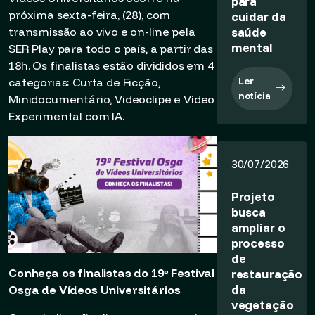
para
próxima sexta-feira, (28), com
cuidar da
saúde
transmissão ao vivo e on-line pela
mental
SER Play para todo o país, a partir das
18h. Os finalistas estão divididos em 4
Ler
categorias: Curta de Ficção,
notícia
Minidocumentário, Videoclipe e Vídeo
Experimental com IA.
30/07/2026
Projeto
busca
ampliar o
processo
de
Conheça os finalistas do 19º Festival
restauração
da
Osga de Vídeos Universitários
vegetação