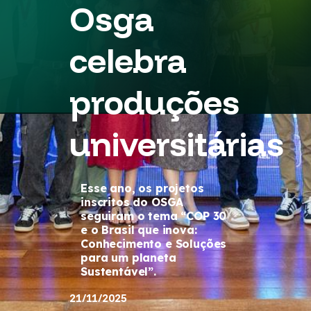
Osga
celebra
produções
universitárias
Esse ano, os projetos
inscritos do OSGA
seguiram o tema “COP 30
e o Brasil que inova:
Conhecimento e Soluções
para um planeta
Sustentável”.
21/11/2025