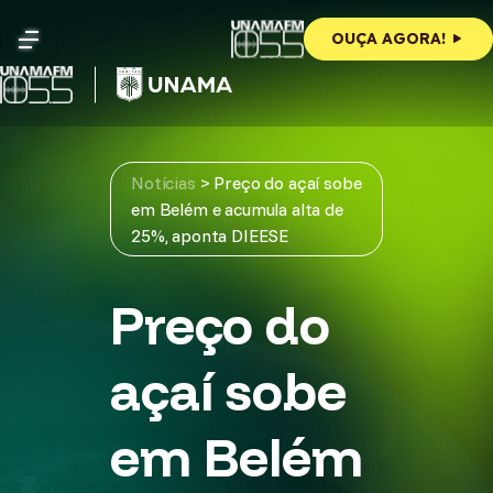
Skip
to
OUÇA AGORA!
content
Notícias
>
Preço do açaí sobe
em Belém e acumula alta de
25%, aponta DIEESE
Preço do
açaí sobe
em Belém