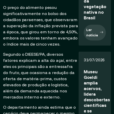
da
vegetação
O preço do alimento pesou
nativa no
significativamente no bolso dos
Brasil
cidadãos paraenses, que observaram
a superação da inflação prevista para
Ler
a época, que girou em torno de 4,50%,
notícia
embora os valores tenham avançado
o índice mais de cinco vezes.
Segundo o DIEESE/PA, diversos
31/07/2026
fatores explicam a alta do açaí, entre
eles os principais são a entressafra
Museu
do fruto, que ocasiona a redução da
Goeldi
oferta de matéria-prima, custos
amplia
elevados de produção e logística,
acervos,
além da demanda aquecida nos
lidera
mercados interno e externo.
descobertas
científicas
O departamento ainda estima que o
e se
cenário deve permanecer o mesmo