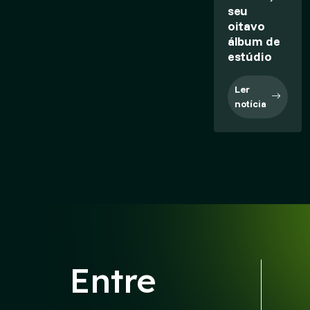
seu
oitavo
álbum de
estúdio
Ler
notícia
Entre