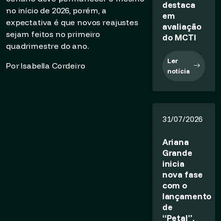
destaca
no início de 2026, porém, a
em
expectativa é que novos reajustes
avaliação
sejam feitos no primeiro
do MCTI
quadrimestre do ano.
Ler
Por Isabella Cordeiro
notícia
31/07/2026
Ariana
Grande
inicia
nova fase
com o
lançamento
de
“Petal”,