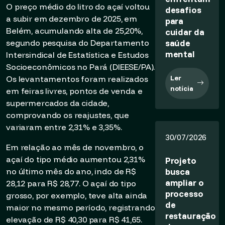
O preço médio do litro do açaí voltou
desafios
a subir em dezembro de 2025, em
para
Belém, acumulando alta de 25,20%,
cuidar da
saúde
segundo pesquisa do Departamento
mental
Intersindical de Estatística e Estudos
Socioeconômicos no Pará (DIEESE/PA).
Ler
Os levantamentos foram realizados
notícia
em feiras livres, pontos de venda e
supermercados da cidade,
comprovando os reajustes, que
variaram entre 2,31% e 3,35%.
30/07/2026
Em relação ao mês de novembro, o
açaí do tipo médio aumentou 2,31%
Projeto
busca
no último mês do ano, indo de R$
ampliar o
28,12 para R$ 28,77. O açaí do tipo
processo
grosso, por exemplo, teve alta ainda
de
maior no mesmo período, registrando
restauração
elevação de R$ 40,30 para R$ 41,65.