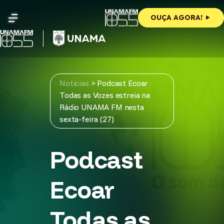
Skip
to
OUÇA AGORA!
content
Notícias
>
Podcast Ecoar
Todas as Vozes estreia na
Rádio UNAMA FM nesta
sexta-feira (27)
Podcast
Ecoar
Todas as