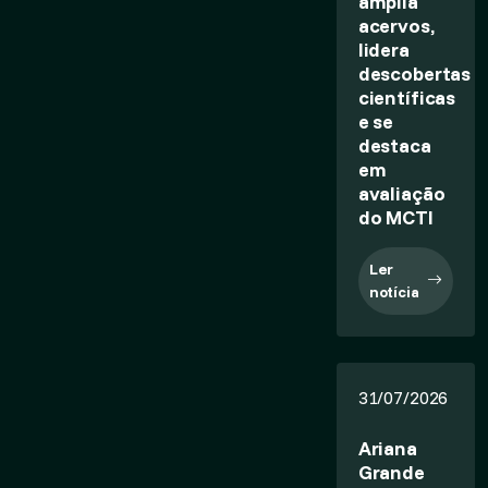
amplia
acervos,
lidera
descobertas
científicas
e se
destaca
em
avaliação
do MCTI
Ler
notícia
31/07/2026
Ariana
Grande