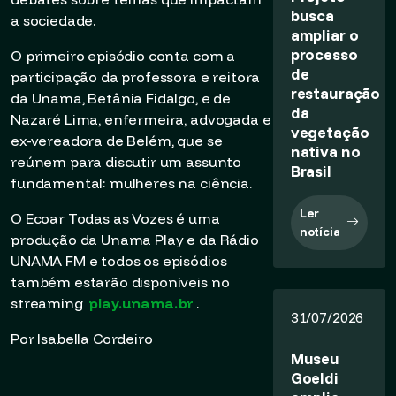
busca
a sociedade.
ampliar o
processo
O primeiro episódio conta com a
de
participação da professora e reitora
restauração
da Unama, Betânia Fidalgo, e de
da
Nazaré Lima, enfermeira, advogada e
vegetação
ex-vereadora de Belém, que se
nativa no
reúnem para discutir um assunto
Brasil
fundamental: mulheres na ciência.
Ler
O Ecoar Todas as Vozes é uma
notícia
produção da Unama Play e da Rádio
UNAMA FM e todos os episódios
também estarão disponíveis no
streaming
play.unama.br
.
31/07/2026
Por Isabella Cordeiro
Museu
Goeldi