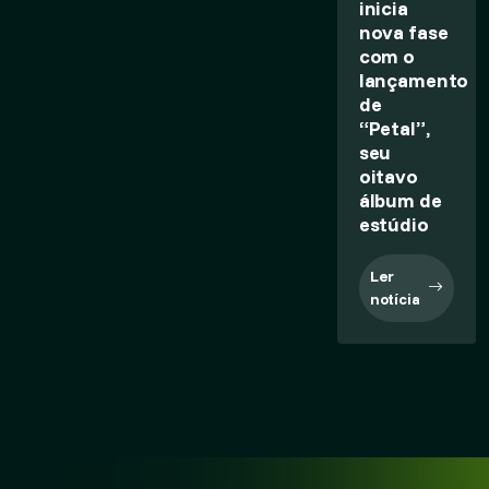
inicia
nova fase
com o
lançamento
de
“Petal”,
seu
oitavo
álbum de
estúdio
Ler
notícia