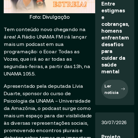
Entre
estigmas
e
Foto: Divulgação
cobranças,
Tem conteúdo novo chegando na
homens
área! A Rádio UNAMA FM irá lançar
enfrentam
desafios
mais um podcast em sua
para
programação: o Ecoar Todas as
cuidar da
Vozes, que irá ao ar todas as
saúde
segundas-feiras, a partir das 13h, na
mental
UNAMA 105.5.
Apresentado pela deputada Lívia
Ler
notícia
Duarte, sponsor do curso de
Psicologia da UNAMA – Universidade
da Amazônia, o podcast surge como
mais um espaço para dar visibilidade
30/07/2026
às diversas representações sociais,
promovendo encontros plurais e
Projeto
debates sobre temas que impactam