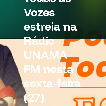
Vozes
estreia na
Rádio
UNAMA
FM nesta
sexta-feira
(27)