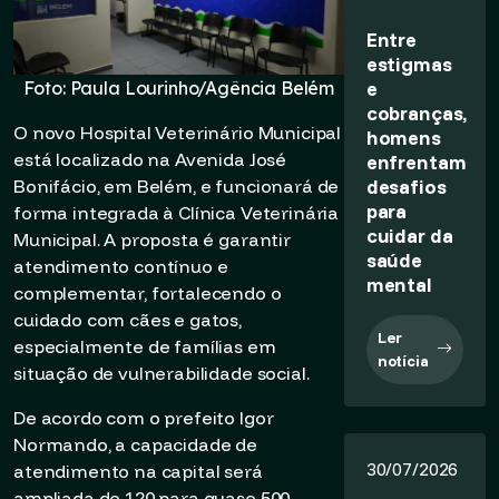
Entre
estigmas
e
Foto: Paula Lourinho/Agência Belém
cobranças,
O novo Hospital Veterinário Municipal
homens
está localizado na Avenida José
enfrentam
desafios
Bonifácio, em Belém, e funcionará de
para
forma integrada à Clínica Veterinária
cuidar da
Municipal. A proposta é garantir
saúde
atendimento contínuo e
mental
complementar, fortalecendo o
cuidado com cães e gatos,
Ler
especialmente de famílias em
notícia
situação de vulnerabilidade social.
De acordo com o prefeito Igor
Normando, a capacidade de
30/07/2026
atendimento na capital será
ampliada de 120 para quase 500