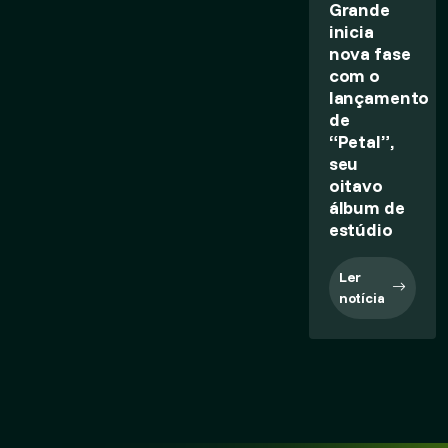
Grande
inicia
nova fase
com o
lançamento
de
“Petal”,
seu
oitavo
álbum de
estúdio
Ler
notícia