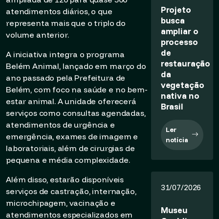
Projeto
atendimentos diários, o que
busca
representa mais que o triplo do
ampliar o
volume anterior.
processo
de
A iniciativa integra o programa
restauração
Belém Animal, lançado em março do
da
ano passado pela Prefeitura de
vegetação
Belém, com foco na saúde e no bem-
nativa no
estar animal. A unidade oferecerá
Brasil
serviços como consultas agendadas,
atendimentos de urgência e
Ler
emergência, exames de imagem e
notícia
laboratoriais, além de cirurgias de
pequena e média complexidade.
Além disso, estarão disponíveis
31/07/2026
serviços de castração, internação,
microchipagem, vacinação e
Museu
atendimentos especializados em