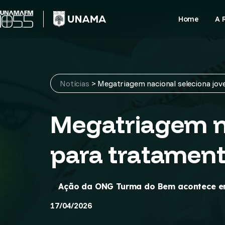
Skip
to
Home
A 
content
Notícias
>
Megatriagem nacional seleciona jo
Megatriagem na
para tratament
Ação da ONG Turma do Bem acontece em
17/04/2026