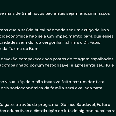
 que mais de 5 mil novos pacientes sejam encaminhados
mos que a saúde bucal não pode ser um artigo de luxo.
socioeconômica não seja um impedimento para que esses
nidades sem dor ou vergonha,” afirma o Dr. Fábio
or da Turma do Bem.
os deverão comparecer aos postos de triagem espalhados
ja acompanhado por um responsável e apresente seu RG e
 visual rápido e não invasivo feito por um dentista
rência socioeconômica da família será avaliada para
Colgate, através do programa “Sorriso Saudável, Futuro
es educativas e distribuição de kits de higiene bucal para