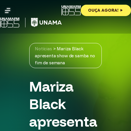
Skip
to
OUÇA AGORA!
content
Notícias
>
Mariza Black
apresenta show de samba no
fim de semana
Mariza
Black
apresenta