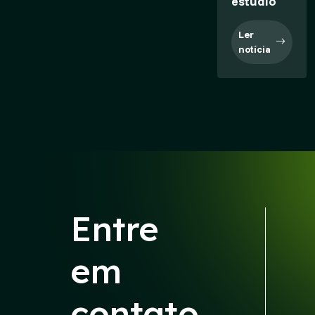
estúdio
Ler
notícia
Entre
em
contato