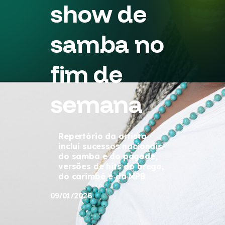
show de
samba no
fim de
semana
Repertório da artista
inclui sucessos nacionais
do samba e do pagode,
versões de hits do brega,
do carimbó e da MPB
09/01/2026