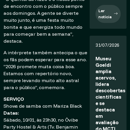
de encontro com o público sempre
Ler
aos domingos. A gente se diverte
notícia
muito junto, é uma festa muito
bonita e que energiza todo mundo
para começar bem a semana”,
destaca.
31/07/2026
A intérprete também antecipa o que
Museu
os fãs podem esperar para esse ano.
Goeldi
“2026 promete muita coisa boa.
amplia
Estamos com repertório novo,
acervos,
sempre levando muito alto astral
lidera
para o público”, comemora.
descobertas
científicas
SERVIÇO
e se
Shows de samba com Mariza Black
destaca
Datas:
em
Sábado, 10/01, às 23h30, no Ôvibe
avaliação
Party Hostel & Arts (Tv. Benjamin
do MCTI