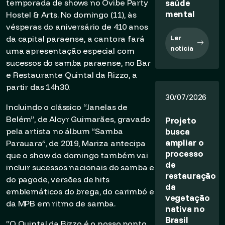
saúde
temporada de shows no Ôvibe Party
mental
Hostel & Arts. No domingo (11), às
vésperas do aniversário de 410 anos
Ler
da capital paraense, a cantora fará
notícia
uma apresentação especial com
sucessos do samba paraense, no Bar
e Restaurante Quintal da Rizzo, a
partir das 14h30.
30/07/2026
Incluindo o clássico “Janelas de
Belém”, de Alcyr Guimarães, gravado
Projeto
busca
pela artista no álbum “Samba
ampliar o
Parauara”, de 2019, Mariza antecipa
processo
que o show do domingo também vai
de
incluir sucessos nacionais do samba e
restauração
do pagode, versões de hits
da
emblemáticos do brega, do carimbó e
vegetação
da MPB em ritmo de samba.
nativa no
Brasil
“O Quintal da Rizzo é o nosso ponto