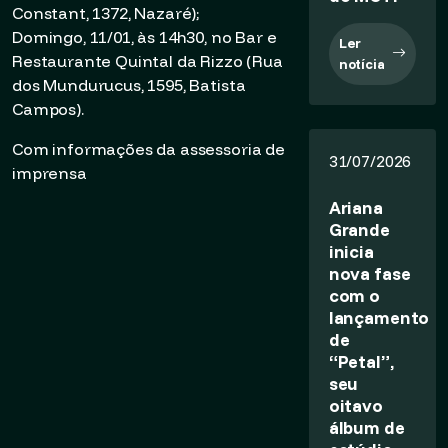
Constant, 1372, Nazaré);
Domingo, 11/01, às 14h30, no Bar e
Ler
Restaurante Quintal da Rizzo (Rua
notícia
dos Mundurucus, 1595, Batista
Campos).
Com informações da assessoria de
31/07/2026
imprensa
Ariana
Grande
inicia
nova fase
com o
lançamento
de
“Petal”,
seu
oitavo
álbum de