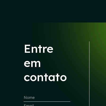
Entre
em
contato