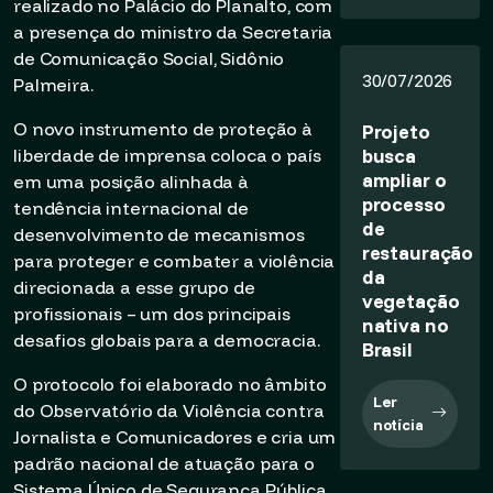
realizado no Palácio do Planalto, com
a presença do ministro da Secretaria
de Comunicação Social, Sidônio
30/07/2026
Palmeira.
O novo instrumento de proteção à
Projeto
busca
liberdade de imprensa coloca o país
ampliar o
em uma posição alinhada à
processo
tendência internacional de
de
desenvolvimento de mecanismos
restauração
para proteger e combater a violência
da
direcionada a esse grupo de
vegetação
profissionais – um dos principais
nativa no
desafios globais para a democracia.
Brasil
O protocolo foi elaborado no âmbito
Ler
do Observatório da Violência contra
notícia
Jornalista e Comunicadores e cria um
padrão nacional de atuação para o
Sistema Único de Segurança Pública