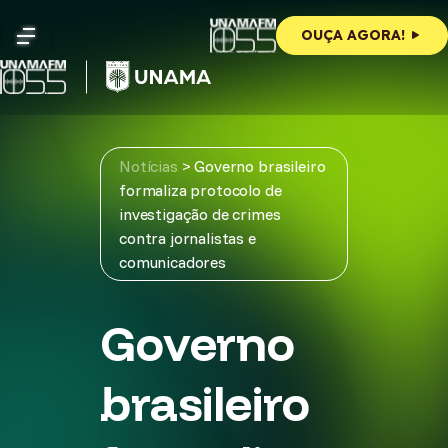
Skip
to
OUÇA AGORA!
content
Notícias
>
Governo brasileiro
formaliza protocolo de
investigação de crimes
contra jornalistas e
comunicadores
Governo
brasileiro