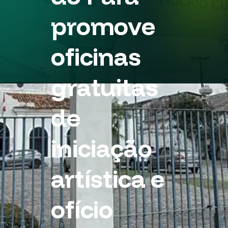
promove
oficinas
gratuitas
de
iniciação
artística e
ofício