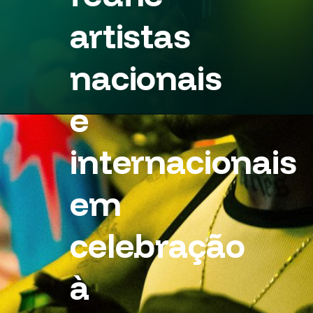
artistas
nacionais
e
internacionais
em
celebração
à