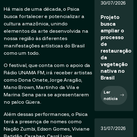
30/07/2026
Há mais de uma década, o Psica
busca fortalecer e potencializar a
Projeto
busca
cultura amazônica, unindo
ampliar o
elementos da arte desenvolvida na
processo
nossa região às diferentes
de
manifestações artísticas do Brasil
restauração
como um todo.
da
vegetação
O festival, que conta com o apoio da
nativa no
Rádio UNAMA FM, irá receber artistas
Brasil
como Dona Onete, Jorge Aragão,
Mano Brown, Martinho da Vila e
Ler
Marina Sena para se apresentarem
notícia
no palco Güera.
Além dessas performances, o Psica
terá a presença de nomes como
31/07/2026
Nação Zumbi, Edson Gomes, Viviane
Batidão, Carabao, Carol Lyne,