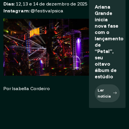
Dias:
12, 13 e 14 de dezembro de 2025
Ariana
Instagram:
@festivalpsica
Grande
inicia
nova fase
com o
lançamento
de
“Petal”,
seu
oitavo
álbum de
estúdio
Por Isabella Cordeiro
Ler
notícia