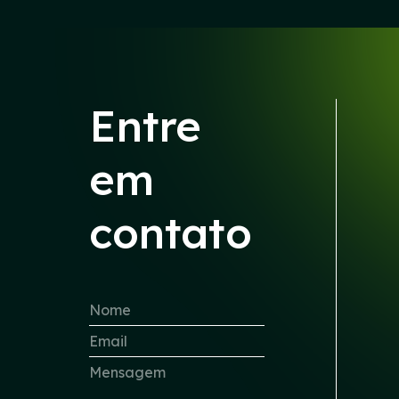
Entre
em
contato