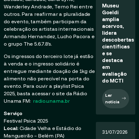
Museu
Wanderley Andrade, Terno Rei entre
Goeldi
outros. Para reafirmar a pluralidade
amplia
do evento, também participam da
acervos,
celebração os artistas internacionais
lidera
Armando Hernandez, Lucho Pacora e
descobertas
o grupo The 5.6.7.8’s.
científicas
e se
Os ingressos do terceiro lote já estão
destaca
à venda e o ingresso solidário é
em
entregue mediante doação de 1kg de
avaliação
alimento não perecível na porta do
do MCTI
evento. Para ouvir a playlist Psica
2025, basta acessar o site da Rádio
Ler
Unama FM:
radio.unama.br
notícia
Serviço
Festival Psica 2025
Local:
Cidade Velha e Estádio do
31/07/2026
Mangueirão – Belém (PA)