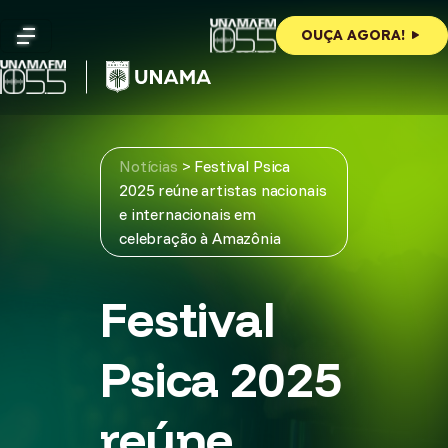
Skip
to
OUÇA AGORA!
content
Notícias
>
Festival Psica
2025 reúne artistas nacionais
e internacionais em
celebração à Amazônia
Festival
Psica 2025
reúne