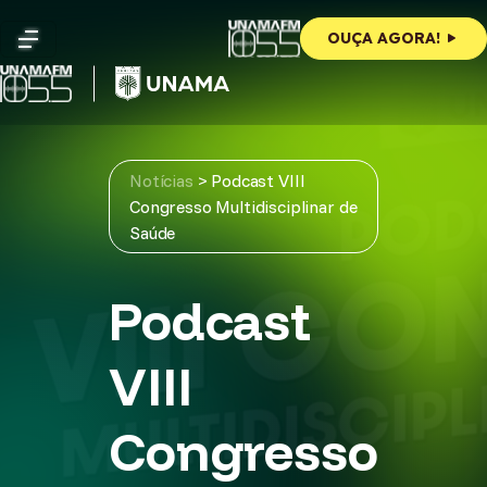
Skip
to
OUÇA AGORA!
content
Notícias
>
Podcast VIII
Congresso Multidisciplinar de
Saúde
Podcast
VIII
Congresso