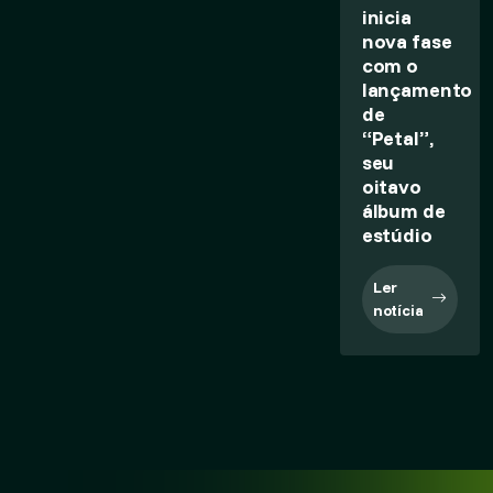
inicia
nova fase
com o
lançamento
de
“Petal”,
seu
oitavo
álbum de
estúdio
Ler
notícia