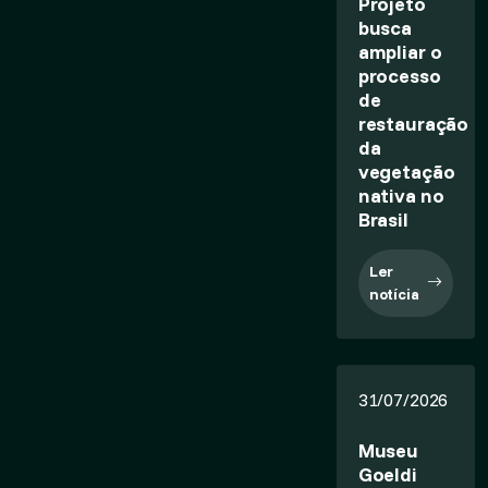
Projeto
busca
ampliar o
processo
de
restauração
da
vegetação
nativa no
Brasil
Ler
notícia
31/07/2026
Museu
Goeldi