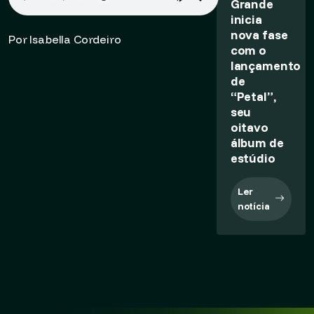
Grande
inicia
nova fase
Por Isabella Cordeiro
com o
lançamento
de
“Petal”,
seu
oitavo
álbum de
estúdio
Ler
notícia