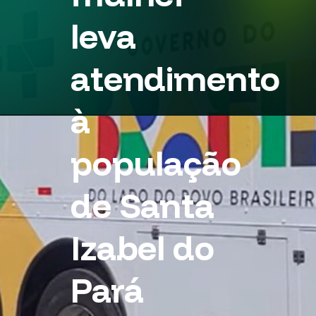
leva
atendimento
à
população
de Santa
Izabel do
Pará