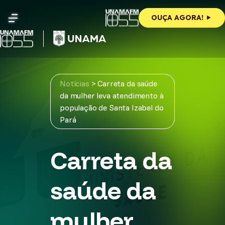
Skip
to
OUÇA AGORA!
content
Notícias
>
Carreta da saúde
da mulher leva atendimento à
população de Santa Izabel do
Pará
Carreta da
saúde da
mulher