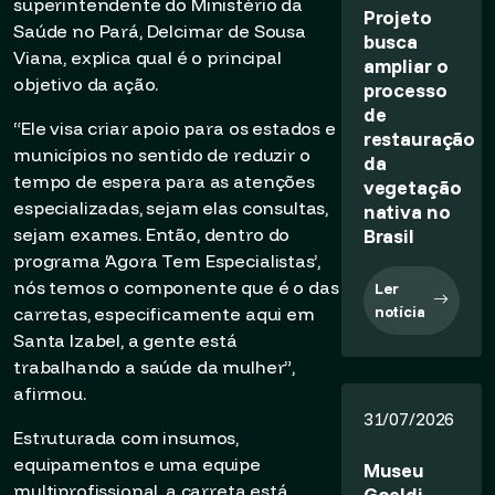
superintendente do Ministério da
Projeto
Saúde no Pará, Delcimar de Sousa
busca
Viana, explica qual é o principal
ampliar o
objetivo da ação.
processo
de
“Ele visa criar apoio para os estados e
restauração
municípios no sentido de reduzir o
da
tempo de espera para as atenções
vegetação
especializadas, sejam elas consultas,
nativa no
Brasil
sejam exames. Então, dentro do
programa ‘Agora Tem Especialistas’,
nós temos o componente que é o das
Ler
notícia
carretas, especificamente aqui em
Santa Izabel, a gente está
trabalhando a saúde da mulher”,
afirmou.
31/07/2026
Estruturada com insumos,
equipamentos e uma equipe
Museu
multiprofissional, a carreta está
Goeldi