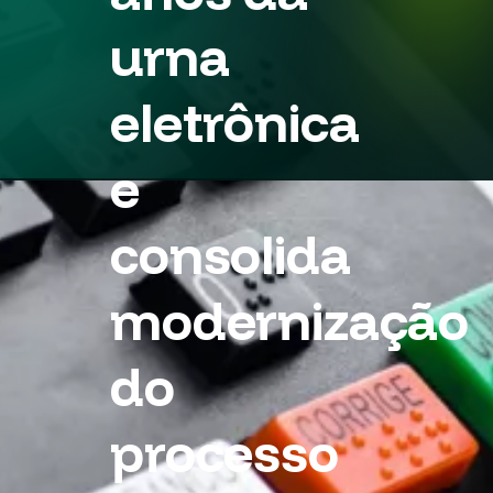
urna
eletrônica
e
consolida
modernização
do
processo