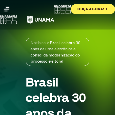
Skip
to
OUÇA AGORA!
content
Notícias
>
Brasil celebra 30
anos da urna eletrônica e
consolida modernização do
processo eleitoral
Brasil
celebra 30
anos da