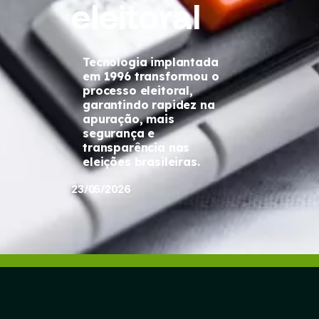
eleitoral
Tecnologia implantada
em 1996 transformou o
processo eleitoral,
garantindo rapidez na
apuração, mais
segurança e
transparência nas
eleições brasileiras.
23/05/2026