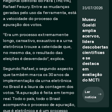
Regional Eleitoral do Pará (TRE-PA),
Rafael Fecury. Entre as mudanças
31/07/2026
geradas pelo uso da ferramenta, está
a velocidade do processo da
Museu
apuração dos votos.
Goeldi
amplia
“Era um processo extremamente
acervos,
longo, cansativo, exaustivo e a urna
lidera
eletrônica trouxe a celeridade que,
descobertas
científicas
no mesmo dia, o resultado das
e se
eleições é desvendado”, explica.
destaca
Segundo Rafael, o segundo aspecto
em
avaliação
que também marca os 30 anos da
do MCTI
implementação da urna eletrônica
no Brasil é a lisura da contagem dos
Ler
votos. “A apuração é feita em tempo
notícia
real. Todo o país, todo o Brasil
acompanha o processo de apuração,
que é eletrônico e é um processo