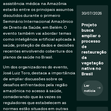
assistência médica na Amazônia
estarão entre os principais assuntos
30/07/2026
discutidos durante o primeiro
Seminário Internacional Amazônico
Projeto
de Direito da Saúde, em Belém. O
busca
evento também vai abordar temas
ampliar o
como inteligência artificial aplicada à
processo
saúde, proteção de dados e decisões
de
recentes envolvendo cobertura dos
restauração
planos de saúde no Brasil.
da
vegetação
Um dos organizadores do evento,
nativa no
José Luiz Toro, destaca a importância
Brasil
de ampliar discussões sobre os
desafios enfrentados pela região
Ler
amazônica no acesso à saúde,
notícia
considerando que às vezes os
reguladores que estabelecem as
normas estão situados em outras