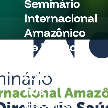
Seminário
Internacional
Amazônico
de Direito
da Saúde
com foco
nos
desafios