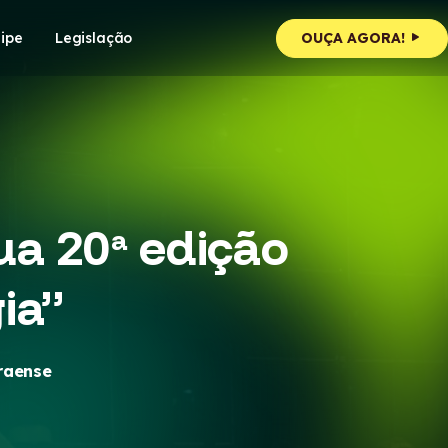
ipe
Legislação
OUÇA AGORA!
a 20ª edição
ia”
araense