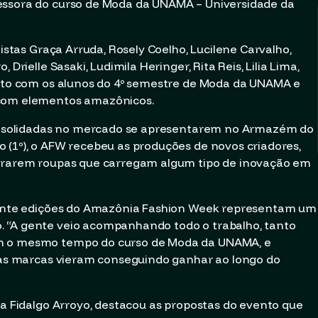
essora do curso de Moda da UNAMA – Universidade da
listas Graça Arruda, Rosely Coelho, Lucilene Carvalho,
Drielle Sasaki, Ludimila Heringer, Rita Reis, Lilia Lima,
unto com os alunos do 4º semestre de Moda da UNAMA e
 com elementos amazônicos.
 consolidadas no mercado se apresentarem no Armazém do
 (1º), o AFW recebeu as produções de novos criadores,
strarem roupas que carregam algum tipo de inovação em
 vinte edições do Amazônia Fashion Week representam um
 “A gente veio acompanhando todo o trabalho, tanto
em o mesmo tempo do curso de Moda da UNAMA, e
e as marcas vieram conseguindo ganhar ao longo do
ia Fidalgo Arroyo, destacou as propostas do evento que