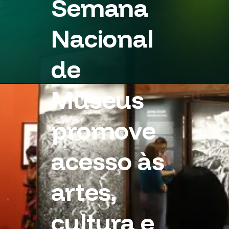
Semana
Nacional
de
Museus
promove
acesso às
artes,
cultura e