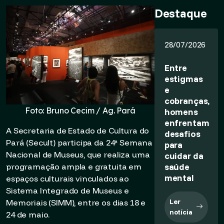
Destaque
28/07/2026
Entre
estigmas
e
cobranças,
Foto: Bruno Cecim / Ag. Pará
homens
enfrentam
A Secretaria de Estado de Cultura do
desafios
Pará (Secult) participa da 24ª Semana
para
Nacional de Museus, que realiza uma
cuidar da
saúde
programação ampla e gratuita em
mental
espaços culturais vinculados ao
Sistema Integrado de Museus e
Ler
Memoriais (SIMM), entre os dias 18 e
notícia
24 de maio.