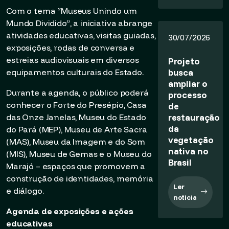
Com o tema “Museus Unindo um
Mundo Dividido”, a iniciativa abrange
atividades educativas, visitas guiadas,
30/07/2026
exposições, rodas de conversa e
estreias audiovisuais em diversos
Projeto
busca
equipamentos culturais do Estado.
ampliar o
Durante a agenda, o público poderá
processo
conhecer o Forte do Presépio, Casa
de
restauração
das Onze Janelas, Museu do Estado
da
do Pará (MEP), Museu de Arte Sacra
vegetação
(MAS), Museu da Imagem e do Som
nativa no
(MIS), Museu de Gemas e o Museu do
Brasil
Marajó – espaços que promovem a
construção de identidades, memória
Ler
e diálogo.
notícia
Agenda de exposições e ações
educativas