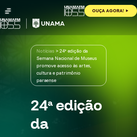
Skip
to
OUÇA AGORA!
content
Notícias
>
24ª edição da
Semana Nacional de Museus
promove acesso às artes,
cultura e patrimônio
paraense
24ª edição
da