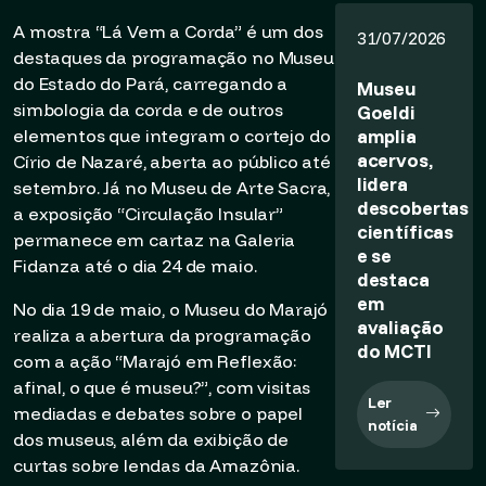
A mostra “Lá Vem a Corda” é um dos
31/07/2026
destaques da programação no Museu
do Estado do Pará, carregando a
Museu
simbologia da corda e de outros
Goeldi
amplia
elementos que integram o cortejo do
acervos,
Círio de Nazaré, aberta ao público até
lidera
setembro. Já no Museu de Arte Sacra,
descobertas
a exposição “Circulação Insular”
científicas
permanece em cartaz na Galeria
e se
Fidanza até o dia 24 de maio.
destaca
em
No dia 19 de maio, o Museu do Marajó
avaliação
realiza a abertura da programação
do MCTI
com a ação “Marajó em Reflexão:
afinal, o que é museu?”, com visitas
Ler
mediadas e debates sobre o papel
notícia
dos museus, além da exibição de
curtas sobre lendas da Amazônia.